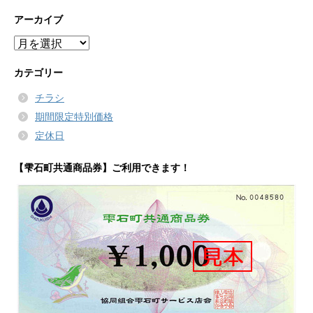
アーカイブ
ア
ー
カ
カテゴリー
イ
チラシ
ブ
期間限定特別価格
定休日
【雫石町共通商品券】ご利用できます！