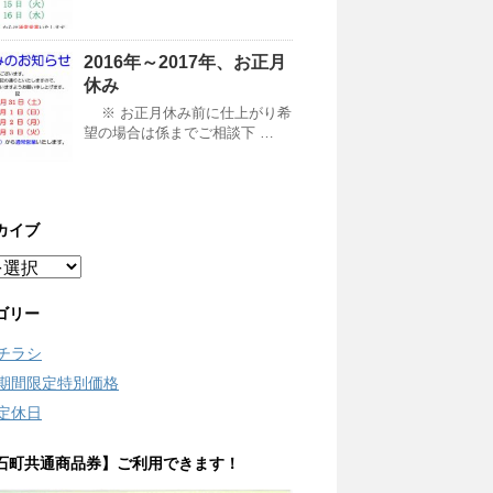
2016年～2017年、お正月
休み
※ お正月休み前に仕上がり希
望の場合は係までご相談下 …
カイブ
ゴリー
チラシ
期間限定特別価格
定休日
石町共通商品券】ご利用できます！