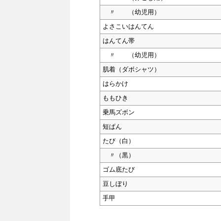
〃 （幼児用）
よさこいはんてん
はんてん帯
〃 （幼児用）
肌着（ダボシャツ）
はらかけ
ももひき
乗馬ズボン
短ぱん
たび（白）
〃（黒）
ゴム底たび
豆しぼり
手甲