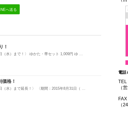
LINEへ送る
祭り！
日（水）まで！〉 ゆかた・帯セット 1,009円 ゆ …
電話
別価格！
TEL
（営
0日（水）まで延長！〉 〈期間：2015年8月31日（ …
FAX
（2