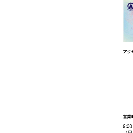
アク
営業
9:0
（日