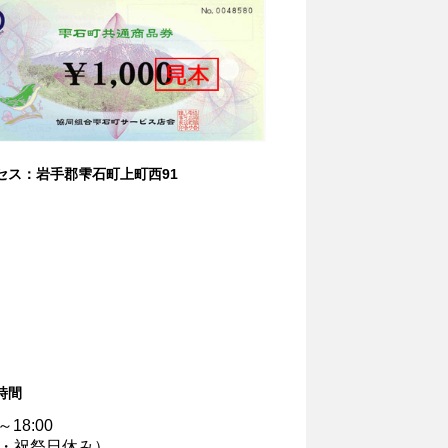
セス：岩手郡雫石町上町西91
時間
0～18:00
・祝祭日休み）