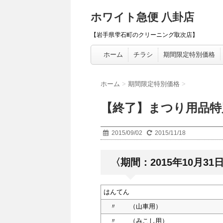
ホワイト急便 八卦店
【岩手県雫石町のクリーニング取次店】
ホーム
チラシ
期間限定特別価格
ホーム
>
期間限定特別価格
>
【終了】まつり用品特
2015/09/02
2015/11/18
〈期間：2015年10月3
はんてん
〃 （山車用）
〃 （みこし用）