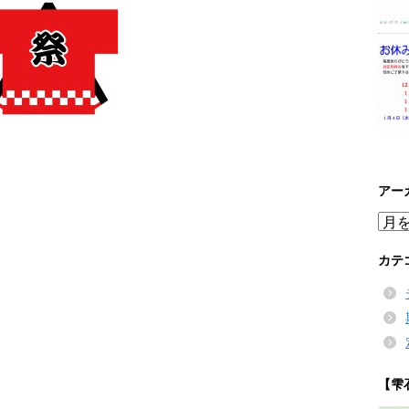
アー
ア
ー
カ
カテ
イ
ブ
【雫